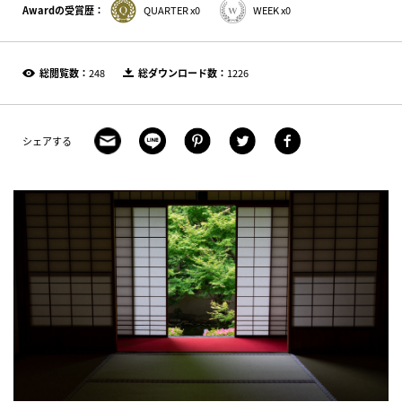
Awardの受賞歴：
QUARTER x0
WEEK x0
総閲覧数：
248
総ダウンロード数：
1226
シェアする